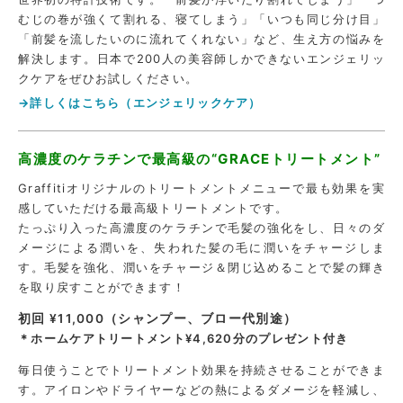
むじの巻が強くて割れる、寝てしまう」「いつも同じ分け目」
「前髪を流したいのに流れてくれない」など、生え方の悩みを
解決します。日本で200人の美容師しかできないエンジェリッ
クケアをぜひお試しください。
→詳しくはこちら（エンジェリックケア）
高濃度のケラチンで最高級の“GRACEトリートメント”
Graffitiオリジナルのトリートメントメニューで最も効果を実
感していただける最高級トリートメントです。
たっぷり入った高濃度のケラチンで毛髪の強化をし、日々のダ
メージによる潤いを、失われた髪の毛に潤いをチャージしま
す。毛髪を強化、潤いをチャージ＆閉じ込めることで髪の輝き
を取り戻すことができます！
初回 ¥11,000（シャンプー、ブロー代別途）
＊ホームケアトリートメント¥4,620分のプレゼント付き
毎日使うことでトリートメント効果を持続させることができま
す。アイロンやドライヤーなどの熱によるダメージを軽減し、