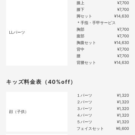
膝上
¥7,700
膝下
¥7,700
脚セット
¥14,630
＊手指・手甲サービス
胸部
¥7,700
LLパーツ
腹部
¥7,700
胸腹セット
¥14,630
背中
¥7,700
腰
¥7,700
背腰セット
¥14,630
キッズ料金表（40%off）
１パーツ
¥1,320
２パーツ
¥1,320
３パーツ
¥1,320
顔（子供）
４パーツ
¥1,320
５パーツ
¥1,320
フェイスセット
¥6,600