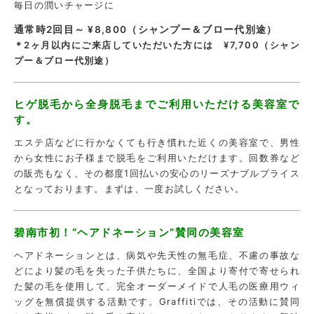
毎日の潤いチャージに
通常時2回目～ ¥8,800（シャンプー＆ブロー代別途）
＊2ヶ月以内にご来店していただいた方には ¥7,700（シャン
プー＆ブロー代別途）
ヒゲ脱毛から全身脱毛までご利用いただける美容室で
す。
エステ店などに行かなくても行き慣れた近くの美容室で、男性
から女性にお子様まで脱毛をご利用いただけます。回数券など
の販売もなく、その都度1回払いの安心のリーズナブルプライス
となっております。まずは、一度お試しください。
碧南市初！“ヘアドネーション”賛同の美容室
ヘアドネーションとは、病気や先天性の無毛症、不慮の事故な
どにより髪の毛を失った子供たちに、全国より寄付で寄せられ
た髪の毛を使用して、完全オーダーメイドで人毛の医療用ウィ
ッグを無償提供する活動です。Graffitiでは、その活動に賛同