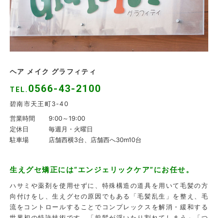
ヘア メイク グラフィティ
0566-43-2100
TEL.
碧南市天王町3-40
営業時間
9:00～19:00
定休日
毎週月・火曜日
駐車場
店舗西横3台、店舗西へ30m10台
生えグセ矯正には“エンジェリックケア”にお任せ。
ハサミや薬剤を使用せずに、特殊構造の道具を用いて毛髪の方
向付けをし、生えグセの原因でもある「毛髪乱生」を整え、毛
流をコントロールすることでコンプレックスを解消・緩和する
世界初の特許技術です。「前髪が浮いたり割れてしまう」「つ