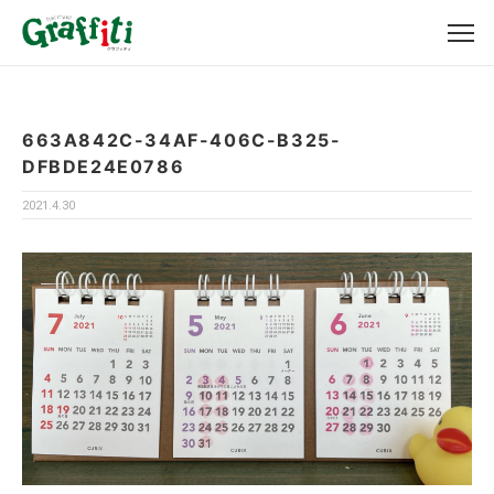
663A842C-34AF-406C-B325-
DFBDE24E0786
2021.4.30