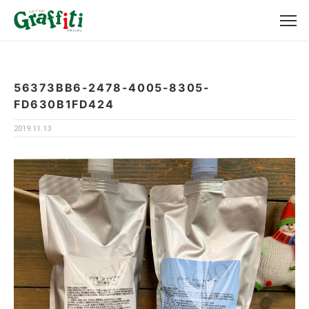
56373BB6-2478-4005-8305-
FD630B1FD424
2019.11.13