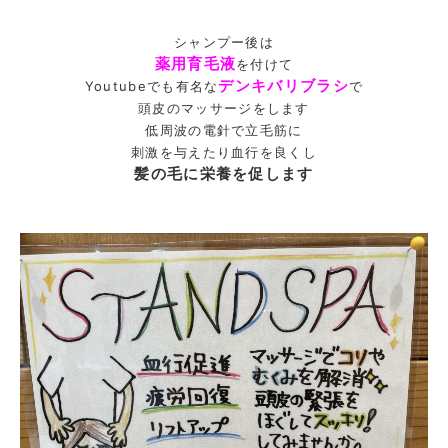
シャンプー後は
薬用育毛液
を付けて
デンキバリブラシ
Youtubeでも有名な
で
頭皮のマッサージをします
低周波の電針で立毛筋に
刺激を与えたり血行を良くし
髪の毛に栄養を促します