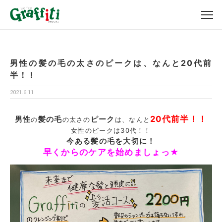
男性の髪の毛の太さのピークは、なんと20代前
半！！
2021.6.11
20代前半！！
男性
髪の毛
ピーク
の
の太さの
は、なんと
女性のピークは30代！！
今ある髪の毛を大切に！
早くからのケアを始めましょっ★