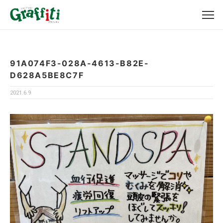
91A074F3-028A-4613-B82E-
D628A5BE8C7F
2021.6.9