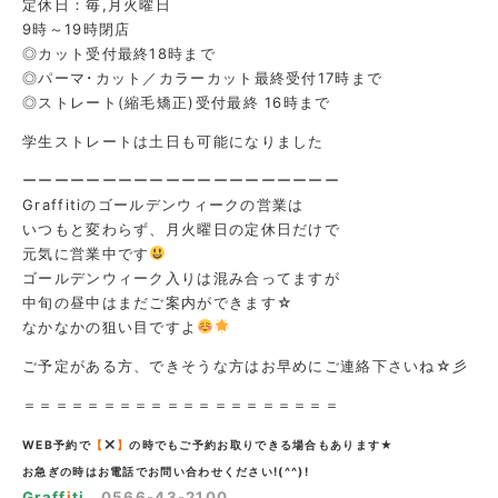
定休日：毎,月火曜日
9時～19時閉店
◎カット受付最終18時まで
◎パーマ･カット／カラーカット最終受付17時まで
◎ストレート(縮毛矯正)受付最終 16時まで
学生ストレートは土日も可能になりました
ーーーーーーーーーーーーーーーーーーーー
Graffitiのゴールデンウィークの営業は
いつもと変わらず、月火曜日の定休日だけで
元気に営業中です
ゴールデンウィーク入りは混み合ってますが
中旬の昼中はまだご案内ができます☆
なかなかの狙い目ですよ
ご予定がある方、できそうな方はお早めにご連絡下さいね☆彡
＝＝＝＝＝＝＝＝＝＝＝＝＝＝＝＝＝＝＝＝
WEB予約で
【
】
の時でもご予約お取りできる場合もあります★
お急ぎの時はお電話でお問い合わせください!(^^)!
Graff
i
ti
0566-43-2100