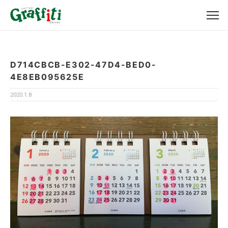
D714CBCB-E302-47D4-BED0-
4E8EB095625E
2020.1.8