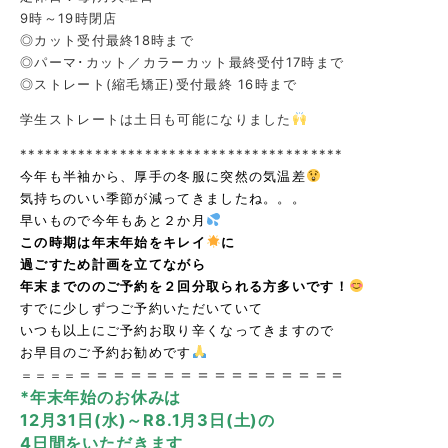
9時～19時閉店
◎カット受付最終18時まで
◎パーマ･カット／カラーカット最終受付17時まで
◎ストレート(縮毛矯正)受付最終 16時まで
学生ストレートは土日も可能になりました
***************************************
今年も半袖から、厚手の冬服に突然の気温差
気持ちのいい季節が減ってきましたね。。。
早いもので今年もあと２か月
この時期は年末年始をキレイ
に
過ごすため計画を立てながら
年末までののご予約を２回分取られる方多いです！
すでに少しずつご予約いただいていて
いつも以上にご予約お取り辛くなってきますので
お早目のご予約お勧めです
＝＝＝＝＝＝＝＝＝＝＝＝＝＝＝＝
＝＝＝＝
*年末年始のお休みは
12月31日(水)～R8.1月3日(土)の
4日間をいただきます