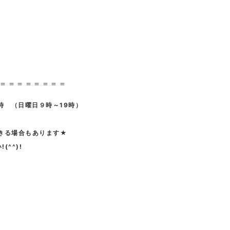
＝＝＝＝＝＝＝＝
時 （日曜日９時～19時）
きる場合もあります★
^^)!