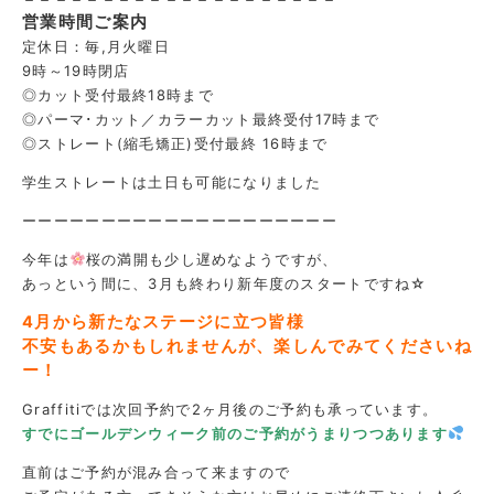
営業時間ご案内
定休日：毎,月火曜日
9時～19時閉店
◎カット受付最終18時まで
◎パーマ･カット／カラーカット最終受付17時まで
◎ストレート(縮毛矯正)受付最終 16時まで
学生ストレートは土日も可能になりました
ーーーーーーーーーーーーーーーーーーーー
今年は
桜の満開も少し遅めなようですが、
あっという間に、3月も終わり新年度のスタートですね☆
4月から新たなステージに立つ皆様
不安もあるかもしれませんが、楽しんでみてくださいね
ー！
Graffitiでは次回予約で2ヶ月後のご予約も承っています。
すでにゴールデンウィーク前のご予約がうまりつつあります
直前はご予約が混み合って来ますので