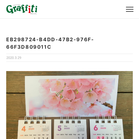
EB298724-B4DD-47B2-976F-
66F3D809011C
2020.3.29