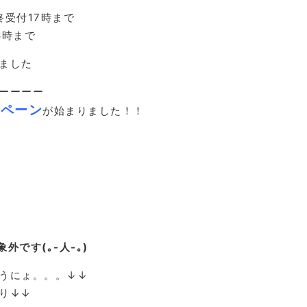
受付17時まで
6時まで
ました
ーーーー
ンペーン
が始まりました！！
です(｡-人-｡)
うにょ。。。↓↓
り↓↓