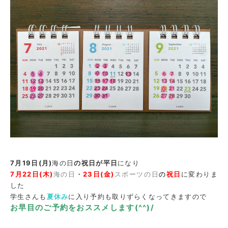
7月19日(月)
海の日
の祝日が平日
になり
7月22日(木)
海の日
・
23日(金)
スポーツの日
の
祝日
に変わりま
した
学生さんも
夏休み
に入り予約も取りずらくなってきますので
お早目のご予約をおススメします(^^)/