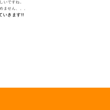
しいですね。
めません、、、
いきます!!