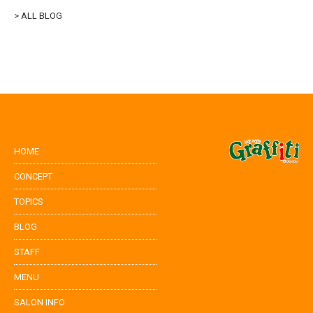
> ALL BLOG
HOME
CONCEPT
TOPICS
BLOG
STAFF
MENU
SALON INFO