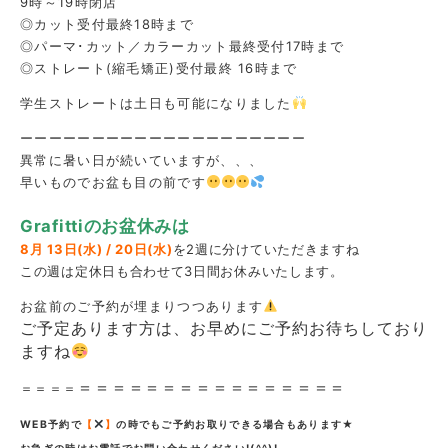
9時～19時閉店
◎カット受付最終18時まで
◎パーマ･カット／カラーカット最終受付17時まで
◎ストレート(縮毛矯正)受付最終 16時まで
学生ストレートは土日も可能になりました
ーーーーーーーーーーーーーーーーーーーー
異常に暑い日が続いていますが、、、
早いものでお盆も目の前です
Grafittiのお盆休みは
8月 13日(水) / 20日(水)
を2週に分けていただきますね
この週は定休日も合わせて3日間お休みいたします。
お盆前のご予約が埋まりつつあります
ご予定あります方は、お早めにご予約お待ちしており
ますね
＝＝＝＝＝＝＝＝＝＝＝＝＝＝＝＝
＝＝＝＝
WEB予約で
【
】
の時でもご予約お取りできる場合もあります★